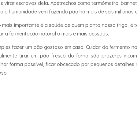
virar escravos dela. Apetrechos como termômetro, banneton,
o a humanidade vem fazendo pão há mais de seis mil anos qu
o mais importante é a saúde de quem planta nosso trigo, é t
var a fermentação natural a mais e mais pessoas.
ples fazer um pão gostoso em casa. Cuidar do fermento na
almente tirar um pão fresco do forno são prazeres inco
 melhor forma possível, ficar obcecado por pequenos detalhes
oso.