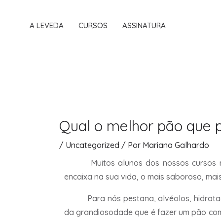
Ir
para
A LEVEDA
CURSOS
ASSINATURA
o
conteúdo
Qual o melhor pão que 
/
Uncategorized
/ Por
Mariana Galhardo
Muitos alunos dos nossos cursos
encaixa na sua vida, o mais saboroso, mais
Para nós pestana, alvéolos, hidrata
da grandiosodade que é fazer um pão com f